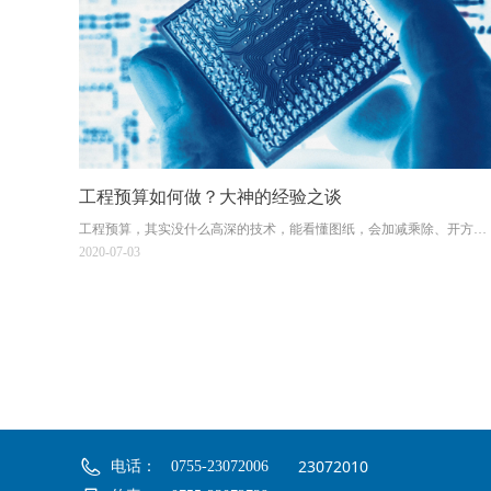
工程预算如何做？大神的经验之谈
工程预算，其实没什么高深的技术，能看懂图纸，会加减乘除、开方也
就够了。如果你能把科学计算器用熟的话，那工作就更简单了。预算员
2020-07-03
很好做，特别是从技术口转到预算口，那就更容易了。做预算不难，做
好了就不容易，难就难在经验积累上。预算这东西，本来就是一个熟练
工种。我不记定额，翻开定额看，也能把预算做出来。记定额有一个好
处，领导什么时候问，什么时候都能马上回答。
23072010
电话：
0755-23072006