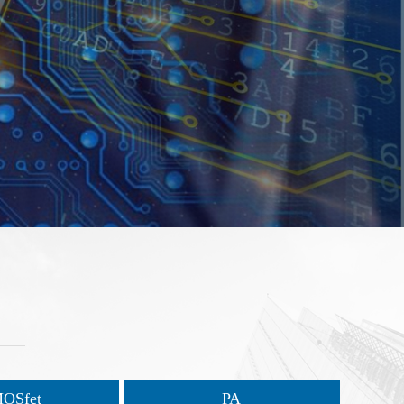
OSfet
PA