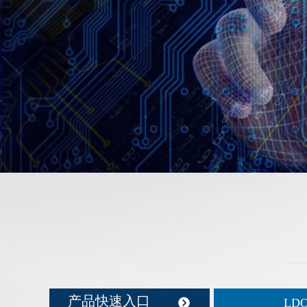
产品快速入口
뀹
LD