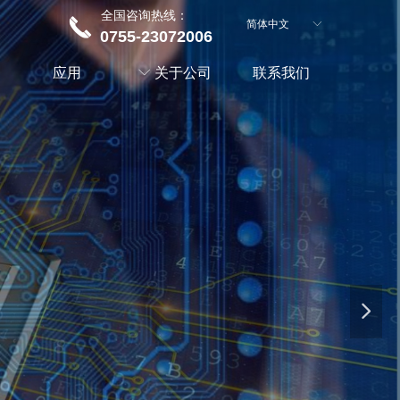
全国咨询热线：
끅
简体中文
ꀅ
0755-23072006
应用
ꀅ
关于公司
联系我们
넲