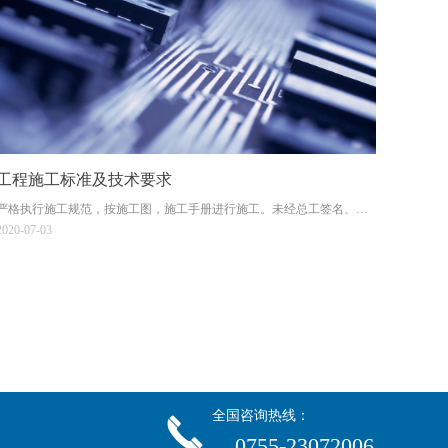
工程施工标准及技术要求
严格执行施工规范，按施工图，施工手册进行施工。未经总工签名、项
目经理同意并向监理公司申报，不得随意改动施工方案。对施工完成部
2020-07-03
分要做好成品保护。管槽施工必须横平竖直。吊线、格墨、打平水、拉
直线（预埋管线除外）。
全国咨询热线：
끅
0755-23072006