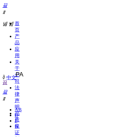
끀
ꁲ
首
넳
넲
页
产
品
应
用
关
于
PA
公
ꀅ
中文
司
뀹
法
끀
律
ꁲ
声
明
AB
品
D
质
F
保
K
证