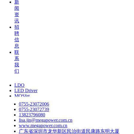
新
闻
资
讯
招
聘
信
息
联
系
我
们
LDO
LED Driver
MOSfet
PA
0755-23072006
0755-23072739
13823796080
lisa.jin@megapower.com.cn
www.megapower.com.cn
广东省深圳市龙华新区民治街道民康路东明大厦