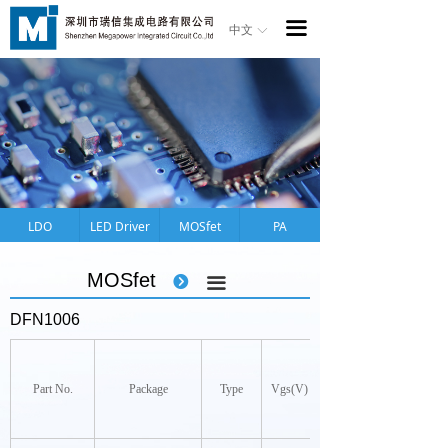
首页
끀
中文
ꀅ
产品
应用
关于公司
法律声明
LDO
LED Driver
MOSfet
PA
品质保证
MOSfet
뀹
끀
新闻资讯
DFN1006
招聘信息
联系我们
Part No.
Package
Type
Vgs(V)