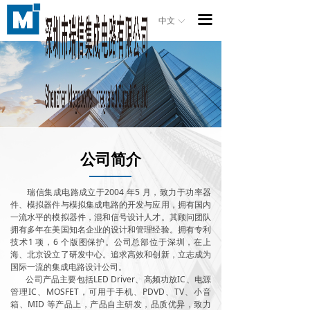
首页
끀
中文
中文
ꀅ
ꀅ
产品
应用
关于公司
法律声明
公司简介
品质保证
瑞信集成电路成立于2004 年5 月，致力于功率器
新闻资讯
件、模拟器件与模拟集成电路的开发与应用，拥有国内
一流水平的模拟器件，混和信号设计人才。其顾问团队
拥有多年在美国知名企业的设计和管理经验。拥有专利
招聘信息
技术1 项，6 个版图保护。公司总部位于深圳，在上
海、北京设立了研发中心。追求高效和创新，立志成为
联系我们
国际一流的集成电路设计公司。
公司产品主要包括LED Driver、高频功放IC、电源
管理IC、MOSFET，可用于手机、PDVD、TV、小音
箱、MID 等产品上，产品自主研发，品质优异，致力