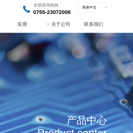
全国咨询热线：
끅
简体中文
ꀅ
0755-23072006
应用
ꀅ
关于公司
联系我们
产品中心
Product center