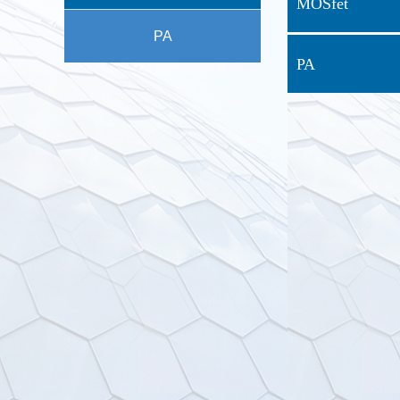
MOSfet
PA
PA