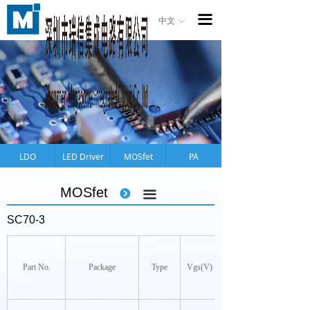
首页
끀
中文
ꀅ
产品
应用
关于公司
法律声明
LDO
LED Driver
MOSfet
PA
品质保证
MOSfet
뀹
끀
新闻资讯
SC70-3
招聘信息
联系我们
Part No.
Package
Type
Vgs(V)